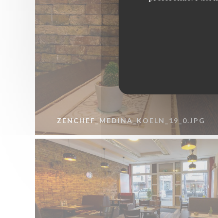
ZENCHEF_MEDINA_KOELN_19_0.JPG