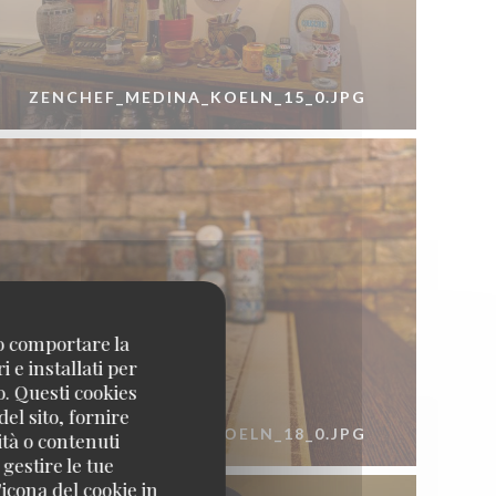
ZENCHEF_MEDINA_KOELN_15_0.JPG
no comportare la
 e installati per
o. Questi cookies
el sito, fornire
ZENCHEF_MEDINA_KOELN_18_0.JPG
ità o contenuti
 gestire le tue
icona del cookie in