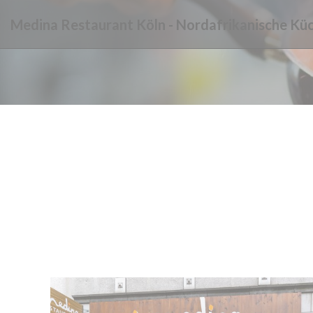
Personalizzazione delle tue scelte sui cookie
Medina Restaurant Köln - Nordafrikanische Kü