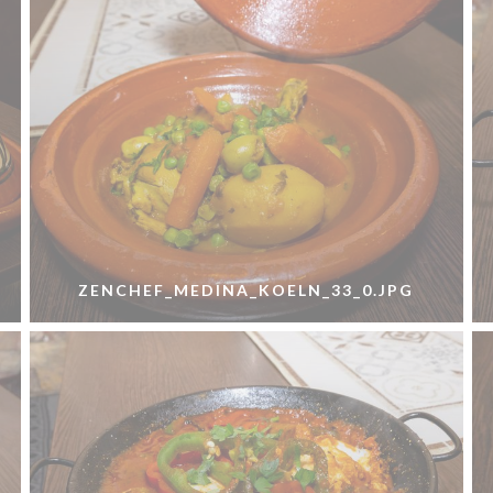
ZENCHEF_MEDINA_KOELN_33_0.JPG