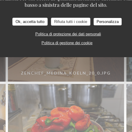
Medina Restaurant Köln - Nordafrikanische Küch
basso a sinistra delle pagine del sito.
Ok, accetta tutto
Rifiuta tutti i cookie
Personalizza
Politica di protezione dei dati personali
Politica di gestione dei cookie
ZENCHEF_MEDINA_KOELN_20_0.JPG