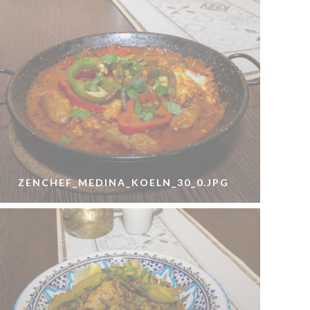
ZENCHEF_MEDINA_KOELN_30_0.JPG