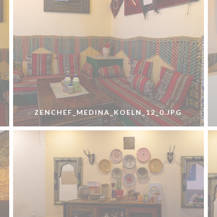
ZENCHEF_MEDINA_KOELN_12_0.JPG