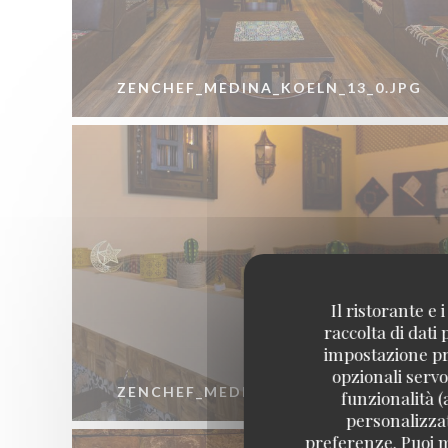
ZENCHEF_MEDINA_KOELN_13_0.JPG
Il ristorante e
raccolta di dati
impostazione pre
opzionali servo
ZENCHEF_MEDINA_KOELN_16_0.JPG
funzionalità (
personalizzati
preferenze. Puoi m